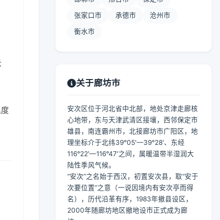
张家口市
承德市
沧州市
衡水市
云
关于廊坊市
安次区位于河北省中北部，地处京津走廊核
温度
心地带，东与天津武清区接壤，西邻保定市
雄县，南连霸州市，北接廊坊市广阳区，地
理坐标介于北纬39°05′—39°28′、东经
116°22′—116°47′之间，属暖温带半湿润大
陆性季风气候。
“安次”之名始于西汉，初置安次县，取“安于
次要位置”之意（一说因境内有安次亭而得
名），历代沿革有序，1983年撤县设区，
2000年随廊坊地区撤地设市正式成为廊