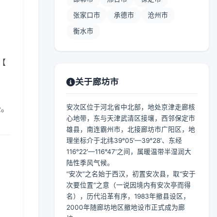
张家口市
承德市
沧州市
衡水市
8【
关于廊坊市
安次区位于河北省中北部，地处京津走廊核
全。
心地带，东与天津武清区接壤，西邻保定市
雄县，南连霸州市，北接廊坊市广阳区，地
理坐标介于北纬39°05′—39°28′、东经
116°22′—116°47′之间，属暖温带半湿润大
陆性季风气候。
“安次”之名始于西汉，初置安次县，取“安于
次要位置”之意（一说因境内有安次亭而得
名），历代沿革有序，1983年撤县设区，
2000年随廊坊地区撤地设市正式成为廊