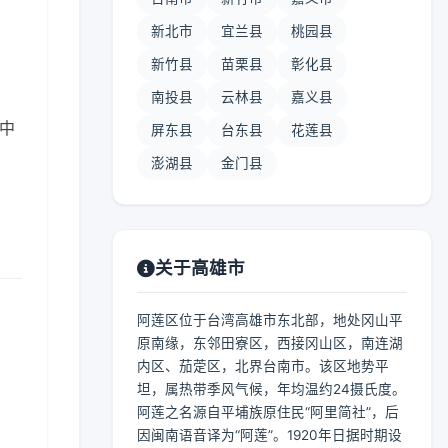
新北市
宜兰县
桃园县
新竹县
苗栗县
彰化县
南投县
云林县
嘉义县
 中
屏东县
台东县
花莲县
澎湖县
金门县
关于高雄市
阿莲区位于台湾高雄市东北部，地处冈山平
原南缘，东邻田寮区，西接冈山区，南连湖
内区、茄萣区，北界台南市。该区地势平
坦，属热带季风气候，年均温约24摄氏度。
阿莲之名源自平埔族原住民“阿里简社”，后
因闽南语音译为“阿莲”。1920年日据时期设