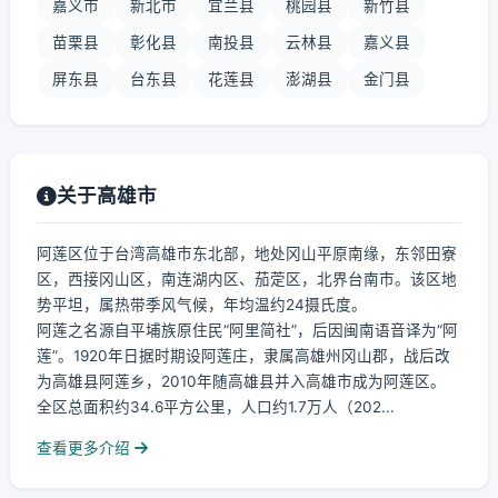
嘉义市
新北市
宜兰县
桃园县
新竹县
苗栗县
彰化县
南投县
云林县
嘉义县
屏东县
台东县
花莲县
澎湖县
金门县
关于高雄市
阿莲区位于台湾高雄市东北部，地处冈山平原南缘，东邻田寮
区，西接冈山区，南连湖内区、茄萣区，北界台南市。该区地
势平坦，属热带季风气候，年均温约24摄氏度。
阿莲之名源自平埔族原住民“阿里简社”，后因闽南语音译为“阿
莲”。1920年日据时期设阿莲庄，隶属高雄州冈山郡，战后改
为高雄县阿莲乡，2010年随高雄县并入高雄市成为阿莲区。
全区总面积约34.6平方公里，人口约1.7万人（202...
查看更多介绍