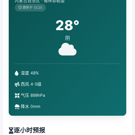
内蒙古自治区 · 锡林郭勒盟
更新于 13:25
28°
阴
湿度 48%
西风 4-5级
气压 899hPa
降水 0mm
逐小时预报