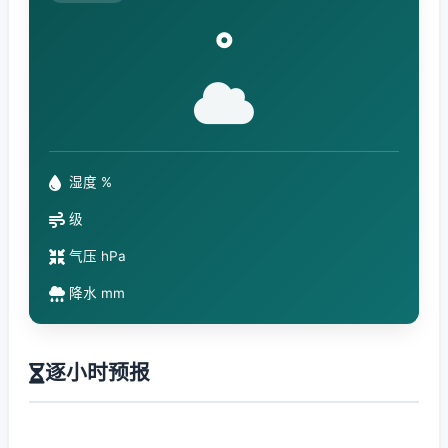
°
湿度 %
级
气压 hPa
降水 mm
逐小时预报