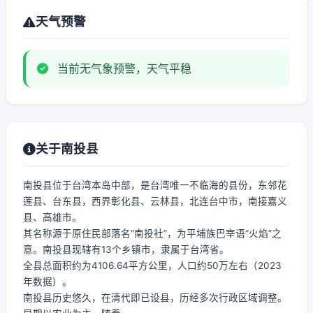
天气预警
当前无气象预警，天气平稳
关于南投县
南投县位于台湾本岛中部，是台湾唯一不临海的县份，东邻花
莲县、台东县，西界彰化县、云林县，北连台中市，南接嘉义
县、高雄市。
其名称源于原住民部落名“南投社”，为平埔族巴宰语“火焰”之
意。南投县现辖有13个乡镇市，隶属于台湾省。
全县总面积约为4106.64平方公里，人口约50万左右（2023
年数据）。
南投县历史悠久，在清代即已设县，历经多次行政区域调整。