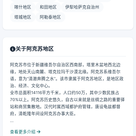
喀什地区
和田地区
伊犁哈萨克自治州
塔城地区
阿勒泰地区
关于阿克苏地区
阿克苏市位于新疆维吾尔自治区西南部，塔里木盆地西北边
缘，地处天山南麓、塔克拉玛干沙漠北缘。阿克苏系维吾尔
语，意为“清澈奔腾之水”。该市隶属于阿克苏地区，是地区政
治、经济、文化中心。
全市总面积14116平方千米，人口约50万，其中少数民族占
70%以上。阿克苏历史悠久，自古以来就是丝绸之路的重要驿
站和商贸集散地。汉代时属西域都护府管辖，唐设龟兹都督
府，清乾隆年间设阿克苏办事大臣。
...
查看更多介绍