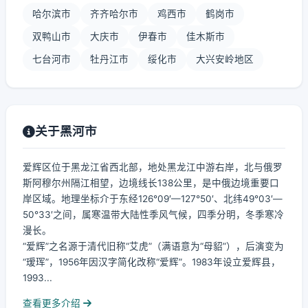
哈尔滨市
齐齐哈尔市
鸡西市
鹤岗市
双鸭山市
大庆市
伊春市
佳木斯市
七台河市
牡丹江市
绥化市
大兴安岭地区
关于黑河市
爱辉区位于黑龙江省西北部，地处黑龙江中游右岸，北与俄罗
斯阿穆尔州隔江相望，边境线长138公里，是中俄边境重要口
岸区域。地理坐标介于东经126°09′—127°50′、北纬49°03′—
50°33′之间，属寒温带大陆性季风气候，四季分明，冬季寒冷
漫长。
“爱辉”之名源于清代旧称“艾虎”（满语意为“母貂”），后演变为
“瑷珲”，1956年因汉字简化改称“爱辉”。1983年设立爱辉县，
1993...
查看更多介绍